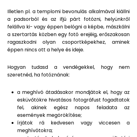
Illetlen pl. a templomi bevonulás alkalmával kiállni
a padsorból és az ifjú párt fotózni, helyünkről
felállva ki- vagy éppen belógni a képbe, mászkálni
a szertartás közben egy fotó erejéig, erőszakosan
ragaszkodni olyan csoportképekhez, aminek
éppen nincs ott a helye és ideje.
Hogyan tudasd a vendégekkel, hogy nem
szeretnéd, ha fotóznának:
a meghívó átadásakor mondjátok el, hogy az
esküvőtökre hivatásos fotográfust fogadtatok
fel, akinek egész napos feladata az
események megörökítése;
írjátok rá kedvesen vagy viccesen a
meghívótokra;