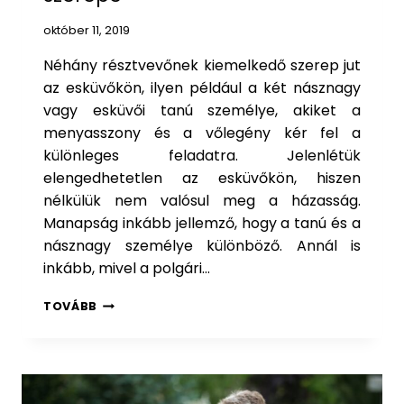
október 11, 2019
Néhány résztvevőnek kiemelkedő szerep jut
az esküvőkön, ilyen például a két násznagy
vagy esküvői tanú személye, akiket a
menyasszony és a vőlegény kér fel a
különleges feladatra. Jelenlétük
elengedhetetlen az esküvőkön, hiszen
nélkülük nem valósul meg a házasság.
Manapság inkább jellemző, hogy a tanú és a
násznagy személye különböző. Annál is
inkább, mivel a polgári…
E
TOVÁBB
S
K
Ü
V
Ő