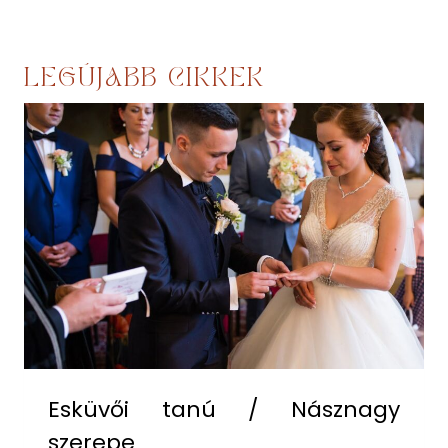
LEGÚJABB CIKKEK
Esküvői tanú / Násznagy
szerepe