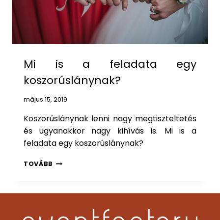
A
P
A
S
Z
E
R
Mi is a feladata egy
E
koszorúslánynak?
P
E
május 15, 2019
Koszorúslánynak lenni nagy megtiszteltetés
és ugyanakkor nagy kihívás is. Mi is a
feladata egy koszorúslánynak?
M
TOVÁBB
I
I
S
A
F