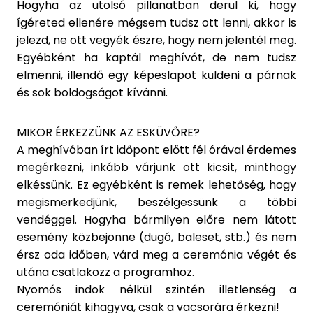
Hogyha az utolsó pillanatban derül ki, hogy
ígéreted ellenére mégsem tudsz ott lenni, akkor is
jelezd, ne ott vegyék észre, hogy nem jelentél meg.
Egyébként ha kaptál meghívót, de nem tudsz
elmenni, illendő egy képeslapot küldeni a párnak
és sok boldogságot kívánni.
MIKOR ÉRKEZZÜNK AZ ESKÜVŐRE?
A meghívóban írt időpont előtt fél órával érdemes
megérkezni, inkább várjunk ott kicsit, minthogy
elkéssünk. Ez egyébként is remek lehetőség, hogy
megismerkedjünk, beszélgessünk a többi
vendéggel. Hogyha bármilyen előre nem látott
esemény közbejönne (dugó, baleset, stb.) és nem
érsz oda időben, várd meg a ceremónia végét és
utána csatlakozz a programhoz.
Nyomós indok nélkül szintén illetlenség a
ceremóniát kihagyva, csak a vacsorára érkezni!