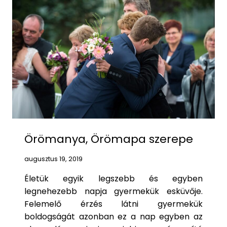
I
T
A
N
Ú
/
N
Á
S
Z
N
A
G
Y
Örömanya, Örömapa szerepe
S
Z
augusztus 19, 2019
E
R
Életük egyik legszebb és egyben
E
legnehezebb napja gyermekük esküvője.
P
Felemelő érzés látni gyermekük
E
boldogságát azonban ez a nap egyben az