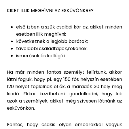
KIKET ILLIK MEGHÍVNI AZ ESKÜVŐNKRE?
első ízben a szűk családi kör az, akiket minden
esetben illik meghívni;
következnek a legjobb barátok;
távolabbi családtagok,rokonok;
ismerősök és kollégák.
Ha már minden fontos személyt felírtunk, akkor
látni fogjuk, hogy pl. egy 150 fős helyszín esetében
120 helyet foglalnak el ők, a maradék 30 hely még
kiadó. Ekkor kezdhetünk gondolkodni, hogy kik
azok a személyek, akiket még szívesen látnánk az
esküvőnkön.
Fontos, hogy csakis olyan emberekkel vegyük