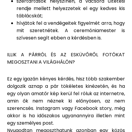
szertartások helyszínén, a vacsora ültetési
rendje mellett helyezzetek el egy kedves kis
táblácskát;
hívjátok fel a vendégeitek figyelmét arra, hogy
mit szeretnétek. A ceremóniamester is
szívesen segít ebben a kérdésben is.
ILLIK A PÁRRÓL ÉS AZ ESKÜVŐRŐL FOTÓKAT
MEGOSZTANI A VILÁGHÁLÓN?
Ez egy igazán kényes kérdés, hisz több szakember
dolgozik aznap a pár tökéletes kinézetén, és ha
egy olyan amatőr kép kerül fel róluk az internetre,
amin ők nem néznek ki előnyösen, az nem
szerencsés. Instagram vagy Facebook story, még
akkor is ha időszakos ugyanannyira illetlen mint
egy személyes post.
Nyugodtan megoszthatunk azonban egy közös