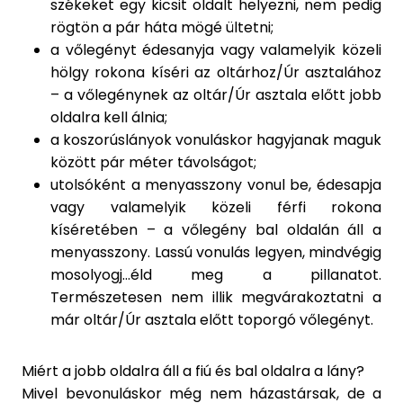
székeket egy kicsit oldalt helyezni, nem pedig
rögtön a pár háta mögé ültetni;
a vőlegényt édesanyja vagy valamelyik közeli
hölgy rokona kíséri az oltárhoz/Úr asztalához
– a vőlegénynek az oltár/Úr asztala előtt jobb
oldalra kell álnia;
a koszorúslányok vonuláskor hagyjanak maguk
között pár méter távolságot;
utolsóként a menyasszony vonul be, édesapja
vagy valamelyik közeli férfi rokona
kíséretében – a vőlegény bal oldalán áll a
menyasszony. Lassú vonulás legyen, mindvégig
mosolyogj…éld meg a pillanatot.
Természetesen nem illik megvárakoztatni a
már oltár/Úr asztala előtt toporgó vőlegényt.
Miért a jobb oldalra áll a fiú és bal oldalra a lány?
Mivel bevonuláskor még nem házastársak, de a