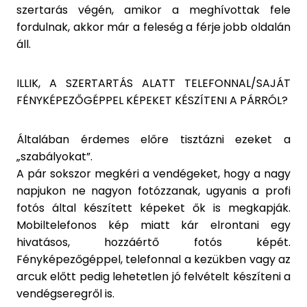
szertarás végén, amikor a meghívottak fele
fordulnak, akkor már a feleség a férje jobb oldalán
áll.
ILLIK, A SZERTARTÁS ALATT TELEFONNAL/SAJÁT
FÉNYKÉPEZŐGÉPPEL KÉPEKET KÉSZÍTENI A PÁRRÓL?
Általában érdemes előre tisztázni ezeket a
„szabályokat”.
A pár sokszor megkéri a vendégeket, hogy a nagy
napjukon ne nagyon fotózzanak, ugyanis a profi
fotós által készített képeket ők is megkapják.
Mobiltelefonos kép miatt kár elrontani egy
hivatásos, hozzáértő fotós képét.
Fényképezőgéppel, telefonnal a kezükben vagy az
arcuk előtt pedig lehetetlen jó felvételt készíteni a
vendégseregről is.