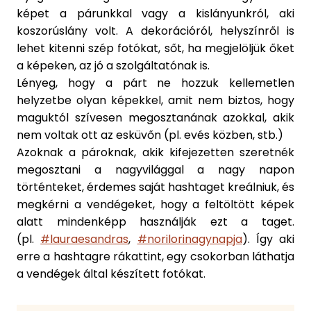
képet a párunkkal vagy a kislányunkról, aki
koszorúslány volt. A dekorációról, helyszínről is
lehet kitenni szép fotókat, sőt, ha megjelöljük őket
a képeken, az jó a szolgáltatónak is.
Lényeg, hogy a párt ne hozzuk kellemetlen
helyzetbe olyan képekkel, amit nem biztos, hogy
maguktól szívesen megosztanának azokkal, akik
nem voltak ott az esküvőn (pl. evés közben, stb.)
Azoknak a pároknak, akik kifejezetten szeretnék
megosztani a nagyvilággal a nagy napon
történteket, érdemes saját hashtaget kreálniuk, és
megkérni a vendégeket, hogy a feltöltött képek
alatt mindenképp használják ezt a taget.
(pl.
#lauraesandras
,
#norilorinagynapja
). Így aki
erre a hashtagre rákattint, egy csokorban láthatja
a vendégek által készített fotókat.