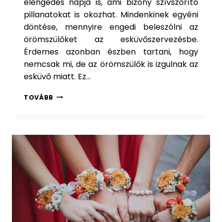
elengedés napja is, ami bizony szívszorító
pillanatokat is okozhat. Mindenkinek egyéni
döntése, mennyire engedi beleszólni az
örömszülőket az esküvőszervezésbe.
Érdemes azonban észben tartani, hogy
nemcsak mi, de az örömszülők is izgulnak az
esküvő miatt. Ez…
Ö
TOVÁBB
R
Ö
M
A
N
Y
A
,
Ö
R
Ö
M