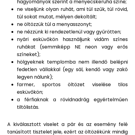
hagyományok szerint a menyecskeruha színe;
ne viseljünk olyan ruhát, ami túl szűk, túl rövid,
túl sokat mutat, mélyen dekoltált;
ne öltözzük túl a menyasszonyt;
ne nézzünk ki rendezetlenül vagy gyűrötten;
nyári esküvőkön használjunk vidám színes
ruhákat (semmiképp NE neon vagy erős
színeket);
hölgyeknek templomba nem illendő belépni
fedetlen vállakkal (egy sál, kendő vagy zakó
legyen nálunk);
farmer, sportos öltözet viselése tilos
esküvőkön;
a férfiaknak a rövidnadrág egyértelműen
tiltólistás.
A kiválasztott viselet a pár és az esemény felé
tanúsított tisztelet jele, ezért az öltözékünk mindig