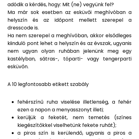
adódik a kérdés, hogy: Mit (ne) vegyünk fel?
Ma már sok esetben az esküvői meghívóban a
helyszín és az időpont mellett szerepel a
dresscode is.
Ha nem szerepel a meghívóban, akkor elsődleges
kiinduló pont lehet a helyszín és az évszak, ugyanis
nem ugyan olyan ruhában jelenünk meg egy
kastélyban, sátras-, tóparti- vagy tengerparti
esküvőn.
A 10 legfontosabb etikett szabály
fehérszínű ruha viselése illetlenség, a fehér
ezen a napon a menyasszonyt illeti;
kerüljük a feketét, nem temetés (színes
kiegészítőkkel viselhetünk fekete ruhát);
a piros szín is kerülendő, ugyanis a piros a